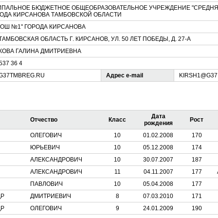
ПАЛЬНОЕ БЮДЖЕТНОЕ ОБЩЕОБРАЗОВАТЕЛЬНОЕ УЧРЕЖДЕНИЕ "СРЕДНЯ
РОДА КИРСАНОВА ТАМБОВСКОЙ ОБЛАСТИ
СОШ №1" ГОРОДА КИРСАНОВА
 ТАМБОВСКАЯ ОБЛАСТЬ Г. КИРСАНОВ, УЛ. 50 ЛЕТ ПОБЕДЫ, Д. 27-А
КОВА ГАЛИНА ДМИТРИЕВНА
 537 36 4
/G37TMBREG.RU
Адрес e-mail
KIRSH1@G37
Дата
Отчество
Класс
Рост
рождения
ОЛЕГОВИЧ
10
01.02.2008
170
ЮРЬЕВИЧ
10
05.12.2008
174
АЛЕКСАНДРОВИЧ
10
30.07.2007
187
АЛЕКСАНДРОВИЧ
11
04.11.2007
177
ПАВЛОВИЧ
10
05.04.2008
177
ДР
ДМИТРИЕВИЧ
8
07.03.2010
171
ДР
ОЛЕГОВИЧ
9
24.01.2009
190