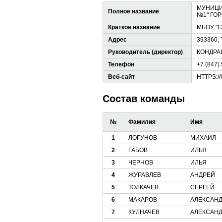
МУНИЦИ
Полное название
№1" ГО
Краткое название
МБОУ "
Адрес
393360,
Руководитель (директор)
КОНДРА
Телефон
+7 (847)
Веб-сайт
HTTPS:/
Состав команды
№
Фамилия
Имя
1
ЛОГУНОВ
МИХАИЛ
2
ГАБОВ
ИЛЬЯ
3
ЧЕРНОВ
ИЛЬЯ
4
ЖУРАВЛЕВ
АНДРЕЙ
5
ТОЛКАЧЕВ
СЕРГЕЙ
6
МАКАРОВ
АЛЕКСАН
7
КУЛНАЧЕВ
АЛЕКСАН