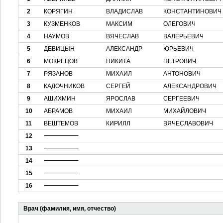
2
КОРЯГИН
ВЛАДИСЛАВ
КОНСТАНТИНОВИЧ
3
КУЗМЕНКОВ
МАКСИМ
ОЛЕГОВИЧ
4
НАУМОВ
ВЯЧЕСЛАВ
ВАЛЕРЬЕВИЧ
5
ДЕВИЦЫН
АЛЕКСАНДР
ЮРЬЕВИЧ
6
МОКРЕЦОВ
НИКИТА
ПЕТРОВИЧ
7
РЯЗАНОВ
МИХАИЛ
АНТОНОВИЧ
8
КАДОЧНИКОВ
СЕРГЕЙ
АЛЕКСАНДРОВИЧ
9
АШИХМИН
ЯРОСЛАВ
СЕРГЕЕВИЧ
10
АБРАМОВ
МИХАИЛ
МИХАЙЛОВИЧ
11
ВЕШТЕМОВ
КИРИЛЛ
ВЯЧЕСЛАВОВИЧ
12
13
14
15
16
Врач (фамилия, имя, отчество)